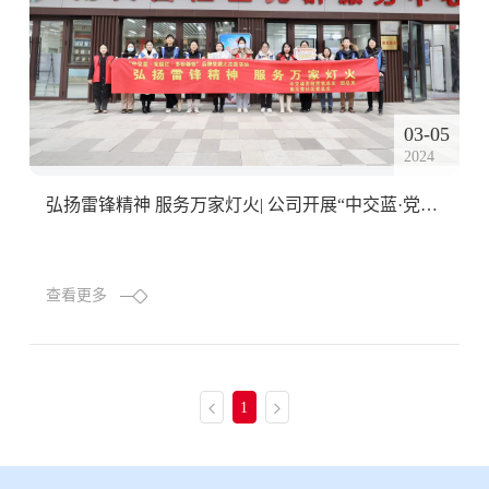
03-05
2024
弘扬雷锋精神 服务万家灯火| 公司开展“中交蓝·党旗
红·多彩雄安”品牌党建——蓝马甲志愿服务活动
查看更多
1