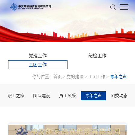
党建工作
纪检工作
工团工作
你的位置：
首页
>
党的建设
>
工团工作
>
青年之声
职工之家
团队建设
员工风采
青年之声
团委动态