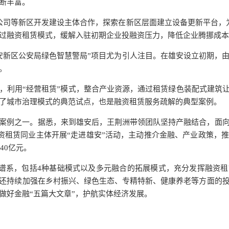
断丰富。
公司等新区开发建设主体合作，探索在新区层面建立设备更新平台，
过融资租赁模式，缓解入驻初期企业投融资压力，降低企业腾挪成本
安新区公安局绿色智慧警局”项目尤为引人注目。在雄安设立初期，
。
，利用“经营租赁”模式，整合产业资源，通过租赁绿色装配式建筑让
了城市治理模式的典范试点，也是融资租赁服务疏解的典型案例。
案例之一。据悉，来到雄安后，王荆洲带领团队坚持产融结合，面
家融资租赁同业主体开展“走进雄安”活动，主动推介金融、产业政策，
40亿元。
产品谱系，包括4种基础模式以及多元融合的拓展模式，充分发挥融资
还持续加强在乡村振兴、绿色生态、专精特新、健康养老等方面的
做好金融“五篇大文章”，护航实体经济发展。